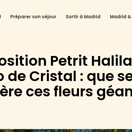
d
Préparer son séjour
Sortir à Madrid
Madrid &
sition Petrit Halil
 de Cristal : que 
ière ces fleurs géan