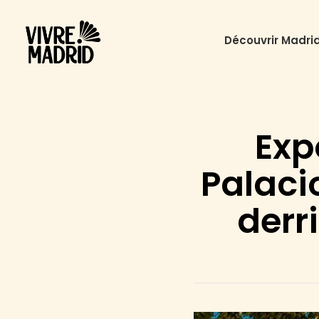
Découvrir Madri
Expo
Palacio
derr