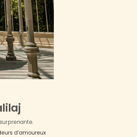
lilaj
n surprenante.
odeurs d’amoureux