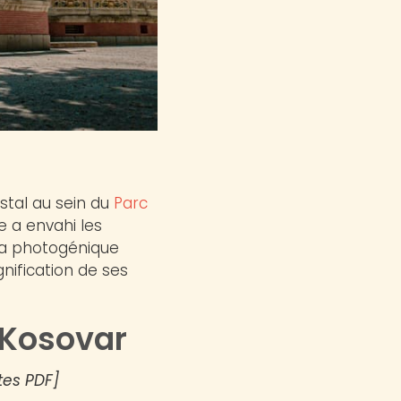
stal au sein du
Parc
e a envahi les
tra photogénique
gnification de ses
n Kosovar
tes PDF]