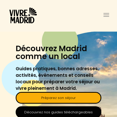
Togg
Découvrez Madrid
comme un local
Guides pratiques, bonnes adresses,
activités, événements et conseils
locaux pour préparer votre séjour ou
vivre pleinement à Madrid.
Préparez son séjour
Découvrez nos guides téléchargeables