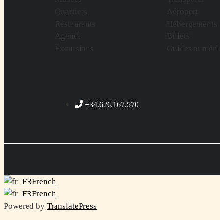
Quartiers
Aéroport
Restaurants
Hébergements
Agenda
Billets
Excursions
Guides numéri
+34.626.167.570
French
French
Powered by
TranslatePress