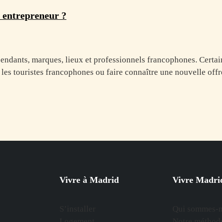
 entrepreneur ?
dants, marques, lieux et professionnels francophones. Certains
re les touristes francophones ou faire connaître une nouvelle of
Vivre à Madrid
Vivre Madri
S’installer
Qui sommes-n
Logement
Notre méthode