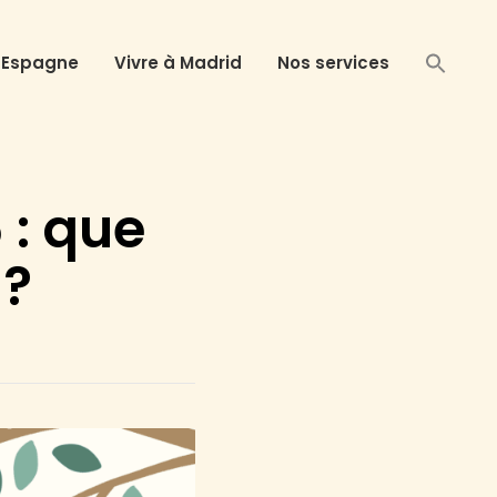
 Espagne
Vivre à Madrid
Nos services
: que
 ?