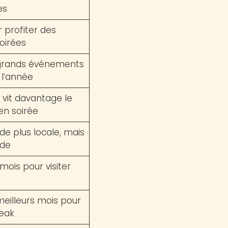
es
r profiter des
oirées
 grands événements
 l’année
 vit davantage le
en soirée
de plus locale, mais
ude
mois pour visiter
meilleurs mois pour
reak