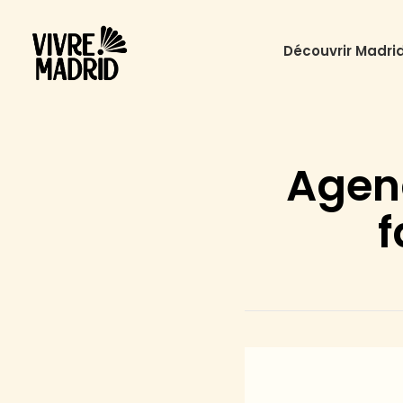
Découvrir Madri
Agen
f