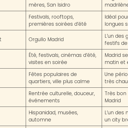
mères, San Isidro
madrilèn
Festivals, rooftops,
Idéal pou
premières soirées d’été
longues s
L’un des
t
Orgullo Madrid
festifs de
Été, festivals, cinémas d’été,
Madrid se
visites en soirée
matin et 
Fêtes populaires de
Une pério
quartiers, ville plus calme
très cha
Rentrée culturelle, douceur,
Très bon 
événements
Madrid
Hispanidad, musées,
L’un des 
automne
un city b