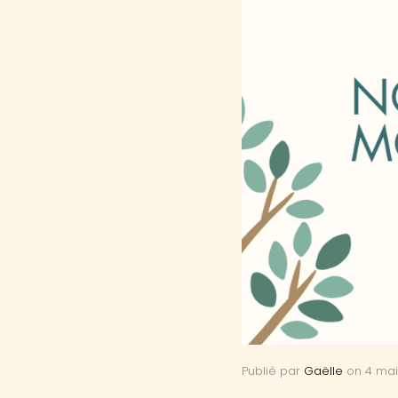
Publié par
Gaëlle
on
4 mai