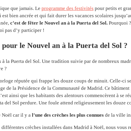
mique que jamais. Le
programme des festivités
pour petits et gra
i est bien ancrée et qui fait durer les vacances scolaires jusqu’
nnée,
c’est de fêter le Nouvel an à la Puerta del Sol.
Pourquoi ?
 pas d’y participer !
pour le Nouvel an à la Puerta del Sol ?
s à la Puerta del Sol. Une tradition suivie par de nombreux mad
re ?
horloge réputée qui frappe les douze coups de minuit. Celle-ci 
iège de la Présidence de la Communauté de Madrid. Ce bâtiment 
’est ainsi que les habitants des alentours commencèrent à se réu
rta del Sol perdure. Une foule attend religieusement les douze
 Noël car il y a
l’une des crèches les plus connues
de la ville in
s différentes crèches installées dans Madrid à Noël, nous vous 