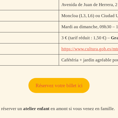
Avenida de Juan de Herrera, 2
Moncloa (L3, L6) ou Ciudad Un
Mardi au dimanche, 09h30 – 1
3 € (tarif réduit : 1,50 €) –
Gra
https://www.cultura.gob.es/mtr
Cafétéria + jardin agréable p
Réservez votre billet ici
à réserver un
atelier enfant
en amont si vous venez en famille.