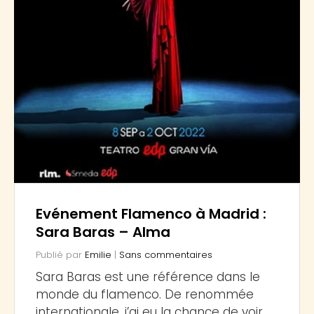
Evénement Flamenco à Madrid :
Sara Baras – Alma
Publié par
Emilie
|
Sans commentaires
Sara Baras est une référence dans le
monde du flamenco. De renommée
internationale, j’ai eu la chance de voir