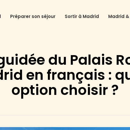
d
Préparer son séjour
Sortir à Madrid
Madrid &
 guidée du Palais R
id en français : q
option choisir ?