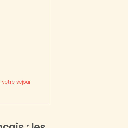
 votre séjour
çais : les