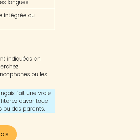
ces langues
e intégrée au
ont indiquées en
herchez
rancophones ou les
ançais fait une vraie
rofiterez davantage
ts ou des parents.
ais