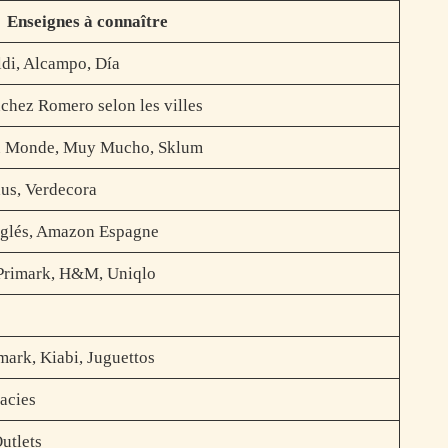
Enseignes à connaître
ldi, Alcampo, Día
nchez Romero selon les villes
u Monde, Muy Mucho, Sklum
us, Verdecora
nglés, Amazon Espagne
 Primark, H&M, Uniqlo
imark, Kiabi, Juguettos
acies
utlets